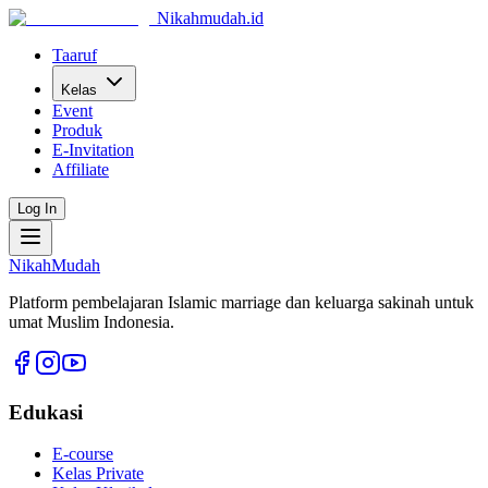
Nikahmudah.id
Taaruf
Kelas
Event
Produk
E-Invitation
Affiliate
Log In
NikahMudah
Platform pembelajaran Islamic marriage dan keluarga sakinah untuk
umat Muslim Indonesia.
Edukasi
E-course
Kelas Private